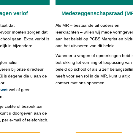
agen verlof
Medezeggenschapsraad (M
staat dat
Als MR – bestaande uit ouders en
er
voor moeten zorgen dat
leerkrachten – willen wij mede vormgeve
chool gaan. Extra verlof is
aan het beleid op PCBS Margriet en bijd
lijk in bijzondere
aan het uitvoeren van dit beleid.
Wanneer u vragen of opmerkingen hebt 
g
formulier
betrekking tot vorming of toepassing van
veren bij onze directeur
beleid op school of als u zelf belangstelli
Zij is degene die u aan de
heeft voor een rol in de MR, kunt u altijd
oor
contact met ons opnemen.
twet
wel of geen
nt.
e ziekte of bezoek aan
kunt u doorgeven aan de
, per e-mail of telefonisch.