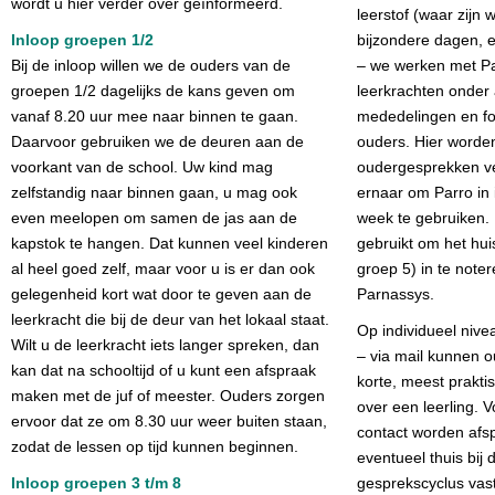
wordt u hier verder over geïnformeerd.
leerstof (waar zijn 
Inloop groepen 1/2
bijzondere dagen, e
Bij de inloop willen we de ouders van de
– we werken met Pa
groepen 1/2 dagelijks de kans geven om
leerkrachten onder
vanaf 8.20 uur mee naar binnen te gaan.
mededelingen en fo
Daarvoor gebruiken we de deuren aan de
ouders. Hier worden
voorkant van de school. Uw kind mag
oudergesprekken ve
zelfstandig naar binnen gaan, u mag ook
ernaar om Parro in
even meelopen om samen de jas aan de
week te gebruiken.
kapstok te hangen. Dat kunnen veel kinderen
gebruikt om het hui
al heel goed zelf, maar voor u is er dan ook
groep 5) in te note
gelegenheid kort wat door te geven aan de
Parnassys.
leerkracht die bij de deur van het lokaal staat.
Op individueel nive
Wilt u de leerkracht iets langer spreken, dan
– via mail kunnen o
kan dat na schooltijd of u kunt een afspraak
korte, meest praktis
maken met de juf of meester. Ouders zorgen
over een leerling. V
ervoor dat ze om 8.30 uur weer buiten staan,
contact worden afs
zodat de lessen op tijd kunnen beginnen.
eventueel thuis bij d
Inloop groepen 3 t/m 8
gesprekscyclus vas