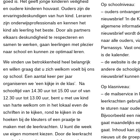
goed is. Het geeft jonge kinderen veiligheid
Op schoolniveau:
en oudere kinderen houvast. Ouders zijn de
– ouders ontvangen
ervaringsdeskundigen van hun kind. Leraren
nieuwsbrief ‘In de K
zijn onderwijsprofessionals en kennen het
algemene informati
kind als leerling het beste. Door als partners
nieuwsbrief wordt d
elkaars deskundigheid te respecteren en
naar alle ouders, vi
samen te werken, gaan leerlingen met plezier
Parnassys. Vast on
naar school en kunnen ze optimaal leren.
is de kalender.
We vinden uw betrokkenheid heel belangrijk
– de website is de 
en willen graag dat u zich welkom voelt bij ons
andere de schoolgi
op school. Een aantal keer per jaar
nieuwsbrief kunnen
organiseren we ‘een kijkje in de klas’. Na
Op klasniveau:
schooltijd van 14.30 uur tot 15.00 uur of van
– de mailservice in
12.30 uur tot 13.00 uur, bent u met uw kind
leerkrachten gebrui
van harte welkom om in het lokaal even de
te sturen naar oude
schriften in te kijken, rond te kijken in de
Bijvoorbeeld een ni
hoeken bij de kleuters of een praatje te
gaat maandelijks ee
maken met de leerkrachten. U kunt die week
gaat. Inhoud kan zij
uw eigen moment kiezen. Door de leerkracht
nieuws uit de groep