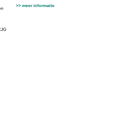
>> meer informatie
én
 CJG