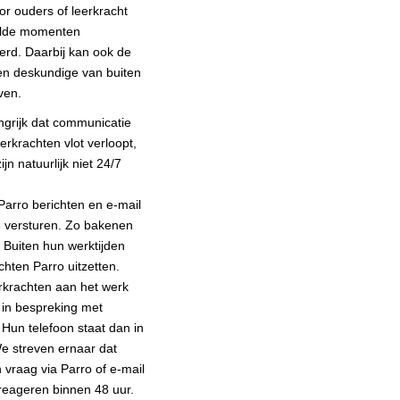
r ouders of leerkracht
elde momenten
erd. Daarbij kan ook de
 een deskundige van buiten
ven.
ngrijk dat communicatie
erkrachten vlot verloopt,
jn natuurlijk niet 24/7
arro berichten en e-mail
e versturen. Zo bakenen
f. Buiten hun werktijden
hten Parro uitzetten.
rkrachten aan het werk
 in bespreking met
 Hun telefoon staat dan in
 We streven ernaar dat
 vraag via Parro of e-mail
eageren binnen 48 uur.