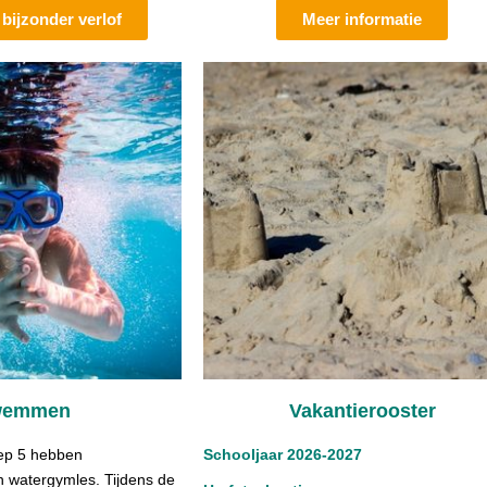
bijzonder verlof
Meer informatie
wemmen
Vakantierooster
oep 5 hebben
Schooljaar 2026-2027
 watergymles. Tijdens de