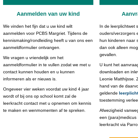
Aanmelden van uw kind
Aanvr
We vinden het fijn dat u uw kind wilt
In de leerplichtwet 
aanmelden voor PCBS Margriet. Tijdens de
ouders/verz
orgers 
kennismaking/rondleiding heeft u van ons een
hun kinderen naar s
aanmeldformulier ontvangen.
dan ook alleen moge
gevallen.
We vragen u vriendelijk om het
aanmeldformulier in te vullen zodat we met u
U kunt het
aanvraa
contact kunnen houden en u kunnen
downloaden
en
inle
informeren als er nieuws is.
Leonie Matthijsse. 
hand van de daarv
Ongeveer vier weken voordat uw kind 4 jaar
geldende
leerplich
wordt of bij ons op school komt zal de
toestemming verlee
leerkracht contact met u opnemen om kennis
te maken en wenmomenten af te spreken.
Afwezigheid vanweg
een (para)medicus 
leerkracht via Parro