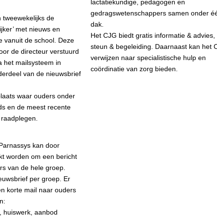
lactatiekundige, pedagogen en
gedragswetenschappers samen onder é
 tweewekelijks de
dak.
ijker’ met nieuws en
Het CJG biedt gratis informatie & advies,
e vanuit de school. Deze
steun & begeleiding. Daarnaast kan het
oor de directeur verstuurd
verwijzen naar specialistische hulp en
a het mailsysteem in
coördinatie van zorg bieden.
derdeel van de nieuwsbrief
plaats waar ouders onder
ds en de meest recente
 raadplegen.
 Parnassys kan door
kt worden om een bericht
rs van de hele groep.
euwsbrief per groep. Er
n korte mail naar ouders
n:
, huiswerk, aanbod