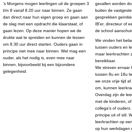
’s Morgens mogen leerlingen uit de groepen 3
gevallen worden doo
t/m 8 vanaf 8.20 uur naar binnen. Ze gaan
buiten de vastgest
dan direct naar hun eigen groep en gaan aan
gesprekken geïnitie
de slag met een opdracht die klaarstaat, of
IB’er, directeur of
gaan lezen. Op deze manier hopen we de
de school aanschui
drukte wat te spreiden en kunnen de lessen
We vinden het bela
om 8.30 uur direct starten. Ouders gaan in
tussen ouders en le
principe niet mee naar binnen. Wel mag een
maar leerkrachten zi
ouder, als het nodig is, even mee naar
bereikbaar.
binnen, bijvoorbeeld bij een bijzondere
We streven ernaar P
gelegenheid.
tussen 8u en 18u t
we onze vrije tijd a
om, kunnen leerkrac
Overdag zijn de lee
met de kinderen, of
collega’s of ouders.
principe uit of stil.
leerkrachten op een
op hun werkdagen r