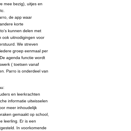
we mee bezig), uitjes en
tc.
rro, de app waar
 andere korte
to’s kunnen delen met
 ook uitnodigingen voor
rstuurd. We streven
 iedere groep eenmaal per
 De agenda functie wordt
swerk ( toetsen vanaf
ren. Parro is onderdeel van
au:
uders en leerkrachten
che informatie uitwisselen
oor meer inhoudelijk
praken gemaakt op school,
e leerling. Er is een
tgesteld. In voorkomende